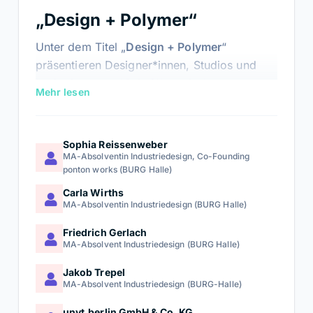
„Design + Polymer“
Unter dem Titel „
Design + Polymer
“
präsentieren Designer*innen, Studios und
Institutionen an 10 Caféhaustischen
Mehr lesen
ausgewählte Projekte, Materialkonzepte,
Produktideen und Entwicklungsansätze, die
sie mit Kunststoffverarbeitern, Unternehmen
Sophia Reissenweber
und Fachbesucher*innen diskutieren
MA-Absolventin Industriedesign, Co-Founding
ponton works (BURG Halle)
möchten.
Carla Wirths
An den 10 Tischen begrüßen Sie:
Sophia
MA-Absolventin Industriedesign (BURG Halle)
Reissenweber, Carla Wirths, Friedrich
Friedrich Gerlach
Gerlach, Jakob Trepel, unyt.berlin GmbH &
MA-Absolvent Industriedesign (BURG Halle)
Co. KG, Studio Westosteron, Eric Buhles,
Jakob Trepel
JüngerKühn Studio, WINT – Design &
MA-Absolvent Industriedesign (BURG-Halle)
Research Lab
und
Studio Circology
.
unyt.berlin GmbH & Co. KG