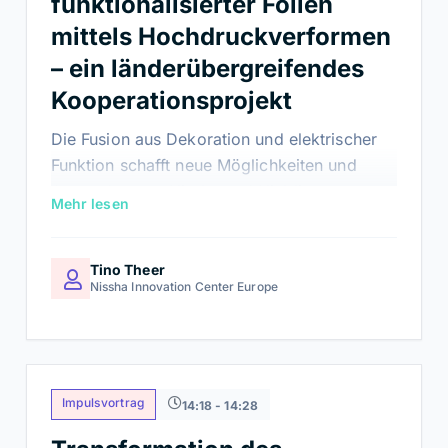
funktionalisierter Folien
mittels Hochdruckverformen
– ein länderübergreifendes
Kooperationsprojekt
Die Fusion aus Dekoration und elektrischer
Funktion schafft neue Möglichkeiten und
Anwendungen. Nissha und Niebling
Mehr lesen
entwickeln gemeinsam die
Hochdruckverform-Technologie weiter und
ermöglichen dadurch die weltweit erste
Tino Theer
Nissha Innovation Center Europe
Folienintegration in einen PKW-Scheinwerfer.
Impulsvortrag
14:18 - 14:28