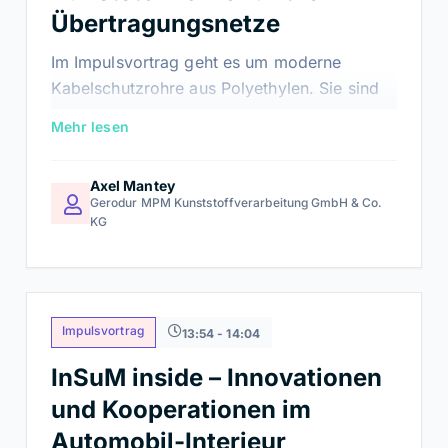
Übertragungsnetze
Im Impulsvortrag geht es um moderne
Kabelschutzrohre aus Polyethylen. Sie sind
ein entscheidender Erfolgsfaktor für das
Mehr lesen
Gelingen des unterirdischen
Stromnetzausbaus. Sie schirmen
Axel Mantey
Höchstspannungskabel zuverlässig gegen
Gerodur MPM Kunststoffverarbeitung GmbH & Co.
starke mechanische Drücke,
KG
Bodenverschiebungen und die hohe
Wärmeentwicklung im Dauerbetrieb ab. Als
langlebige Schutzhülle garantieren sie somit
über Jahrzehnte hinweg die Ausfallsicherheit
Impulsvortrag
13:54 - 14:04
unserer zukünftigen Stromversorgung.
InSuM inside – Innovationen
und Kooperationen im
Automobil-Interieur