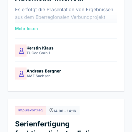
Es erfolgt die Präsentation von Ergebnissen
aus dem überregionalen Verbundprojekt
InSuM mit der Plattform InSuM inside und
Mehr lesen
den InSuM Navigator. Ergänzt wird der
Impuls mit einem Bericht aus der Praxis:
Aufbau des Arbeitskreises
Kerstin Klaus
TUCed GmbH
Kunststoffspritzguss als Informations-,
Austausch- & Vernetzungsplattform.
Andreas Bergner
AMZ Sachsen
Impulsvortrag
14:06 - 14:16
Serienfertigung