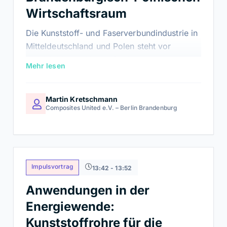
Wirtschaftsraum
Die Kunststoff- und Faserverbundindustrie in
Mitteldeutschland und Polen steht vor
vergleichbaren Herausforderungen – von
Mehr lesen
Fachkräftemangel und Transformation der
Industrie bis hin zu steigenden
Anforderungen an Innovation und
Martin Kretschmann
Composites United e.V. – Berlin Brandenburg
Nachhaltigkeit. Der Vortrag zeigt auf, wie
grenzüberschreitende Kooperationen entlang
der Wertschöpfungskette dazu beitragen
können, Kompetenzen zu bündeln,
Innovationspotenziale zu erschließen und die
Impulsvortrag
13:42 - 13:52
internationale Wettbewerbsfähigkeit beider
Anwendungen in der
Regionen nachhaltig zu stärken.
Energiewende:
Kunststoffrohre für die