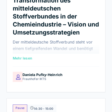
Transformation des
mitteldeutschen
Stoffverbundes in der
Chemieindustrie – Vision und
Umsetzungsstrategien
Der mitteldeutsche Stoffverbund steht vor
einem tiefgreifenden Wandel und benötigt
innovative Impulse, um seine Rohstoff- und
Mehr lesen
Energieversorgung nachhaltig, resilient und
zukunftsfähig auszurichten und zugleich eine
hohe regionale Wertschöpfung zu sichern.
Daniela Pufky-Heinrich
Fraunhofer IKTS
Der Vortrag zeigt strukturelle und
strategische Lösungsansätze zur
systemischen Integration von
Kreislaufwirtschaft, Bioökonomie und Carbon
Capture and Utilization (CCU) in bestehende
Pause
14:30 - 15:00